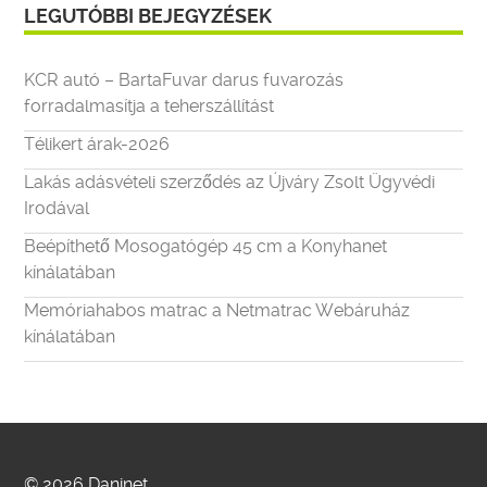
LEGUTÓBBI BEJEGYZÉSEK
KCR autó – BartaFuvar darus fuvarozás
forradalmasítja a teherszállítást
Télikert árak-2026
Lakás adásvételi szerződés az Újváry Zsolt Ügyvédi
Irodával
Beépíthető Mosogatógép 45 cm a Konyhanet
kínálatában
Memóriahabos matrac a Netmatrac Webáruház
kínálatában
© 2026 Daninet