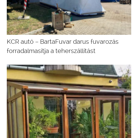
KCR autó – BartaFuvar darus fuvarozás
forradalmasítja a teherszállítást