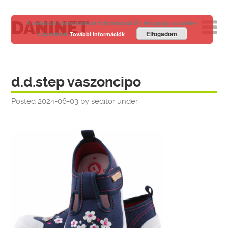
DANINET
A weboldal használatának folytatásával Ön elfogadja a cookie-k
Elfogadom
használatát
További információk
d.d.step vaszoncipo
Posted
2024-06-03
by
seditor
under