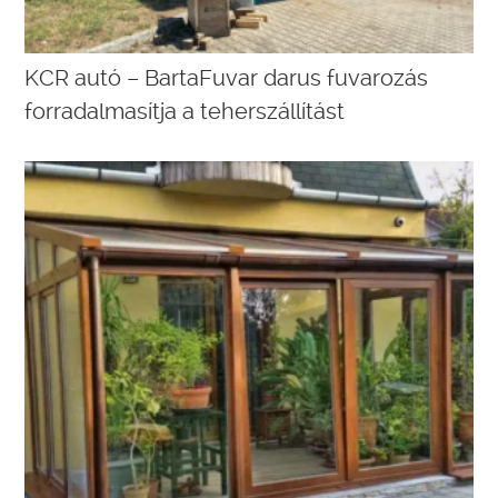
KCR autó – BartaFuvar darus fuvarozás
forradalmasítja a teherszállítást