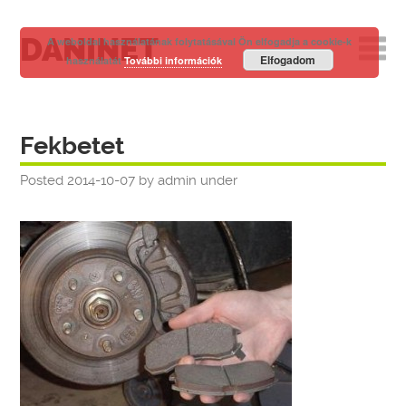
DANINET
A weboldal használatának folytatásával Ön elfogadja a cookie-k
Elfogadom
használatát
További információk
Fekbetet
Posted
2014-10-07
by
admin
under