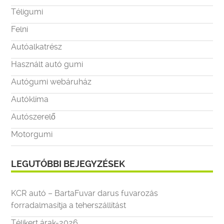
Téligumi
Felni
Autóalkatrész
Használt autó gumi
Autógumi webáruház
Autóklíma
Autószerelő
Motorgumi
LEGUTÓBBI BEJEGYZÉSEK
KCR autó – BartaFuvar darus fuvarozás
forradalmasítja a teherszállítást
Télikert árak-2026