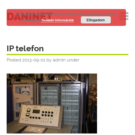
DANINET
A weboldal használatának folytatásával Ön elfogadja a cookie-k
Elfogadom
használatát
További információk
IP telefon
Posted
2013-09-01
by
admin
under