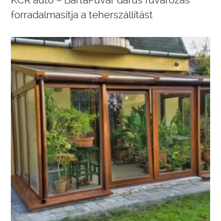
KCR autó – BartaFuvar darus fuvarozás
forradalmasítja a teherszállítást