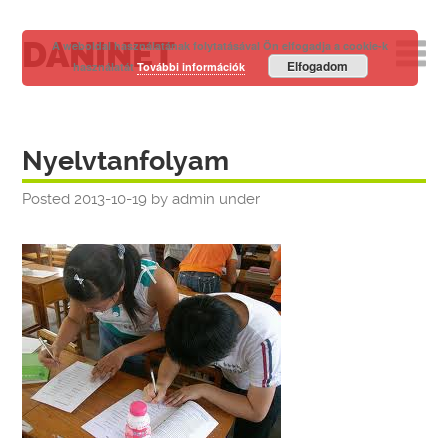
DANINET
A weboldal használatának folytatásával Ön elfogadja a cookie-k
Elfogadom
használatát
További információk
Nyelvtanfolyam
Posted
2013-10-19
by
admin
under