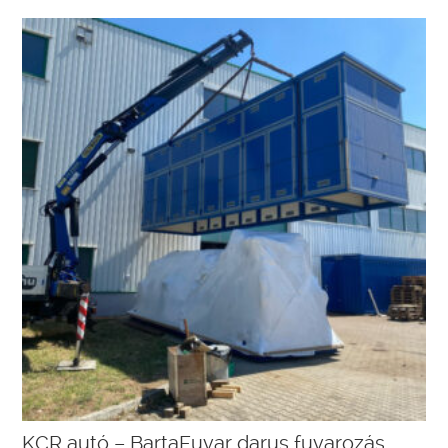
KCR autó – BartaFuvar darus fuvarozás