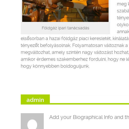
meg k
szabá
ténye
olyko
Földgáz ipari tanácsadás
annak
elsősorban a hazai földgáz piaci keresletét, kínála
tényezőt befolyásolnak. Folyamatosan változnak a pi
megváltozhat, amely szintén nagy változást hozhat,
amikor érdemes szakemberhez fordulni, hogy ne lép
hogy könnyebben boldoguljunk.
admin
Add your Biographical Info and th