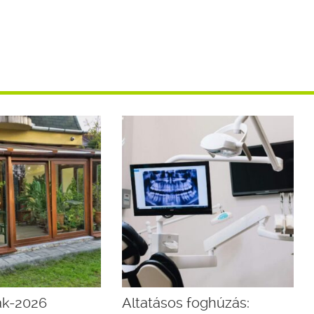
rak-2026
Altatásos foghúzás: