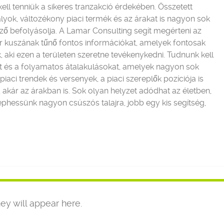
ell tenniük a sikeres tranzakció érdekében. Összetett
lyok, változékony piaci termék és az árakat is nagyon sok
ző befolyásolja. A Lamar Consulting segít megérteni az
r kuszának tűnő fontos információkat, amelyek fontosak
, aki ezen a területen szeretne tevékenykedni.
Tudnunk kell
tát és a folyamatos átalakulásokat, amelyek nagyon sok
aci trendek és versenyek, a piaci szereplők pozíciója is
 akár az árakban is. Sok olyan helyzet adódhat az életben,
hessünk nagyon csúszós talajra, jobb egy kis segítség,
ey will appear here.