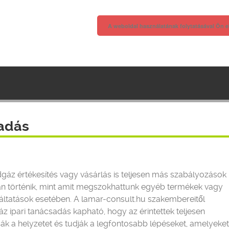
A weboldal használatának folytatásával Ön e
sadás
dgáz értékesítés vagy vásárlás is teljesen más szabályozások
án történik, mint amit megszokhattunk egyéb termékek vagy
áltatások esetében. A lamar-consult.hu szakembereitől
áz ipari tanácsadás kapható, hogy az érintettek teljesen
sák a helyzetet és tudják a legfontosabb lépéseket, amelyeket