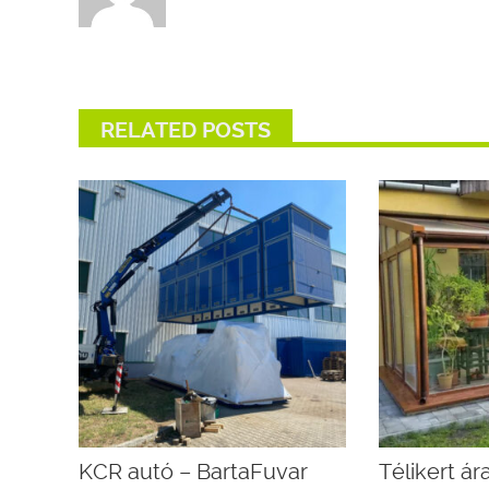
RELATED POSTS
KCR autó – BartaFuvar
Télikert á