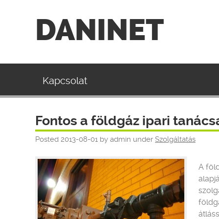
DANINET
Kapcsolat
Fontos a földgáz ipari tanác
Posted
2013-08-01
by
admin
under
Szolgáltatás
A föl
alapj
szolg
földg
átlás