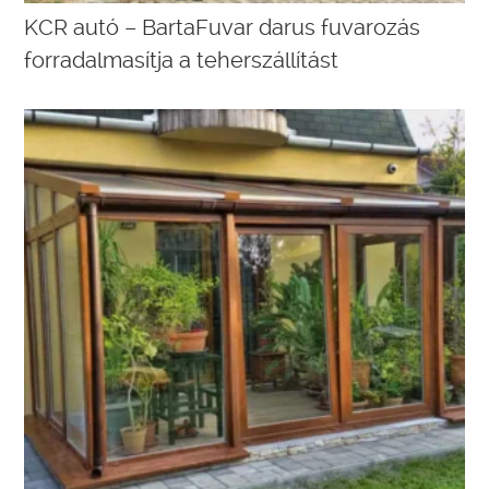
KCR autó – BartaFuvar darus fuvarozás
forradalmasítja a teherszállítást