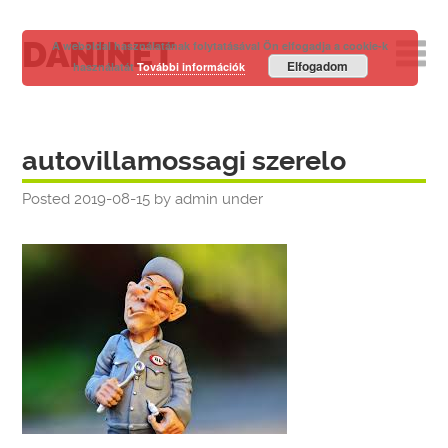
DANINET
A weboldal használatának folytatásával Ön elfogadja a cookie-k
Elfogadom
használatát
További információk
autovillamossagi szerelo
Posted
2019-08-15
by
admin
under