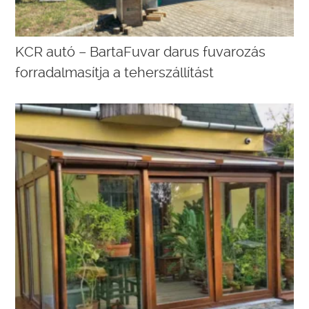
KCR autó – BartaFuvar darus fuvarozás
forradalmasítja a teherszállítást