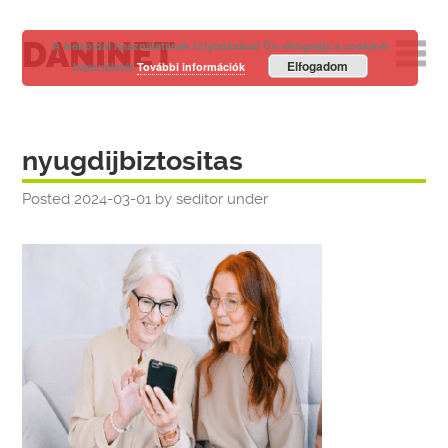
DANINET
A weboldal használatának folytatásával Ön elfogadja a cookie-k
Elfogadom
használatát
További információk
nyugdijbiztositas
Posted
2024-03-01
by
seditor
under