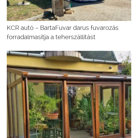
KCR autó – BartaFuvar darus fuvarozás
forradalmasítja a teherszállítást