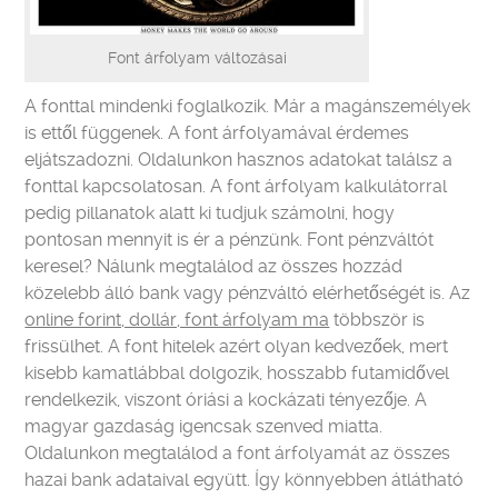
Font árfolyam változásai
A fonttal mindenki foglalkozik. Már a magánszemélyek
is ettől függenek. A font árfolyamával érdemes
eljátszadozni. Oldalunkon hasznos adatokat találsz a
fonttal kapcsolatosan. A font árfolyam kalkulátorral
pedig pillanatok alatt ki tudjuk számolni, hogy
pontosan mennyit is ér a pénzünk. Font pénzváltót
keresel? Nálunk megtalálod az összes hozzád
közelebb álló bank vagy pénzváltó elérhetőségét is. Az
online forint, dollár, font árfolyam ma
többször is
frissülhet.
A font hitelek azért olyan kedvezőek, mert
kisebb kamatlábbal dolgozik, hosszabb futamidővel
rendelkezik, viszont óriási a kockázati tényezője. A
magyar gazdaság igencsak szenved miatta.
Oldalunkon megtalálod a font árfolyamát az összes
hazai bank adataival együtt. Így könnyebben átlátható