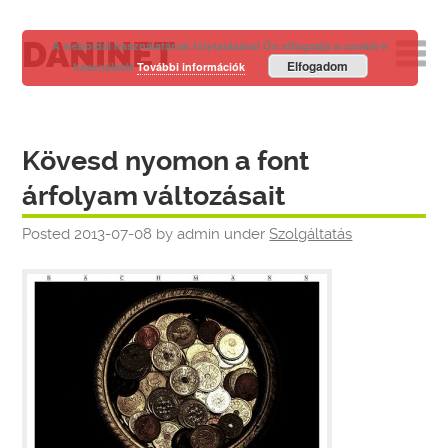
DANINET
A weboldal használatának folytatásával Ön elfogadja a cookie-k
Elfogadom
használatát
További információk
Kövesd nyomon a font
árfolyam változásait
Posted
2013-07-08
by
admin
under
Szolgáltatás