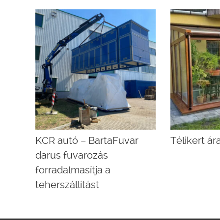
KCR autó – BartaFuvar
Télikert á
darus fuvarozás
forradalmasítja a
teherszállítást