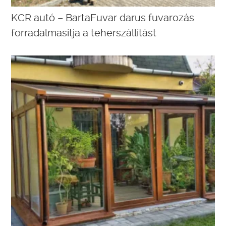
KCR autó – BartaFuvar darus fuvarozás
forradalmasítja a teherszállítást