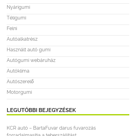
Nyárigumi
Téligumi
Felni
Autóalkatrész
Használt autó gumi
Autógumi webáruház
Autóklíma
Autószerelő
Motorgumi
LEGUTÓBBI BEJEGYZÉSEK
KCR autó – BartaFuvar darus fuvarozás
forradalmasítja a teherszállítást