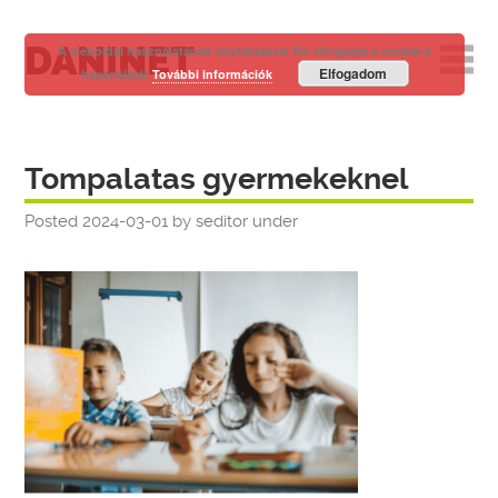
DANINET
A weboldal használatának folytatásával Ön elfogadja a cookie-k
Elfogadom
használatát
További információk
Tompalatas gyermekeknel
Posted
2024-03-01
by
seditor
under