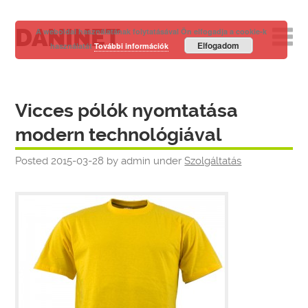
DANINET
A weboldal használatának folytatásával Ön elfogadja a cookie-k
Elfogadom
használatát
További információk
Vicces pólók nyomtatása
modern technológiával
Posted
2015-03-28
by
admin
under
Szolgáltatás