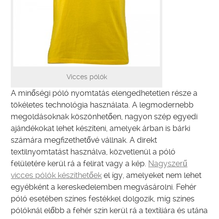
Vicces pólók
A minőségi póló nyomtatás elengedhetetlen része a
tökéletes technológia használata. A legmodernebb
megoldásoknak köszönhetően, nagyon szép egyedi
ajándékokat lehet készíteni, amelyek árban is bárki
számára megfizethetővé vállnak. A direkt
textilnyomtatást használva, közvetlenül a póló
felületére kerül rá a felirat vagy a kép.
Nagyszerű
vicces pólók készíthetőek
el így, amelyeket nem lehet
egyébként a kereskedelemben megvásárolni. Fehér
póló esetében színes festékkel dolgozik, míg színes
pólóknál előbb a fehér szín kerül rá a textíliára és utána