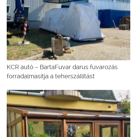
KCR autó – BartaFuvar darus fuvarozás
forradalmasítja a teherszállítást