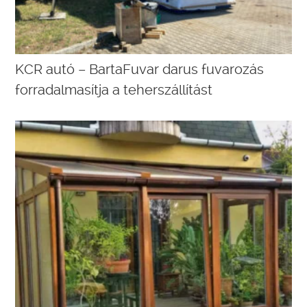
KCR autó – BartaFuvar darus fuvarozás
forradalmasítja a teherszállítást