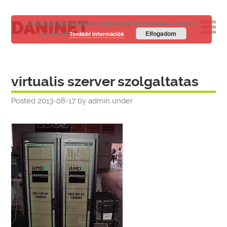
DANINET
A weboldal használatának folytatásával Ön elfogadja a cookie-k
Elfogadom
használatát
További információk
virtualis szerver szolgaltatas
Posted
2013-08-17
by
admin
under