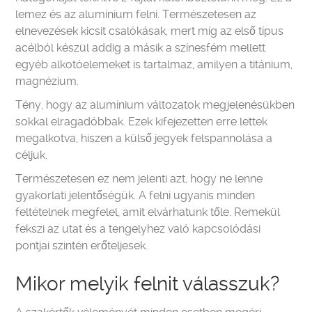
lemez és az alumínium felni. Természetesen az
elnevezések kicsit csalókásak, mert míg az első típus
acélból készül addig a másik a színesfém mellett
egyéb alkotóelemeket is tartalmaz, amilyen a titánium,
magnézium.
Tény, hogy az alumínium változatok megjelenésükben
sokkal elragadóbbak. Ezek kifejezetten erre lettek
megalkotva, hiszen a külső jegyek felspannolása a
céljuk.
Természetesen ez nem jelenti azt, hogy ne lenne
gyakorlati jelentőségük. A felni ugyanis minden
feltételnek megfelel, amit elvárhatunk tőle. Remekül
fekszi az utat és a tengelyhez való kapcsolódási
pontjai szintén erőteljesek.
Mikor melyik felnit válasszuk?