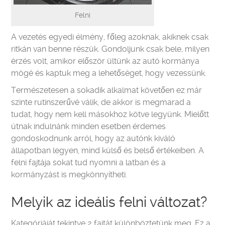
Felni
A vezetés egyedi élmény, főleg azoknak, akiknek csak
ritkán van benne részük. Gondoljunk csak bele, milyen
érzés volt, amikor először ültünk az autó kormánya
mögé és kaptuk meg a lehetőséget, hogy vezessünk.
Természetesen a sokadik alkalmat követően ez már
szinte rutinszerűvé válik, de akkor is megmarad a
tudat, hogy nem kell másokhoz kötve legyünk. Mielőtt
útnak indulnánk minden esetben érdemes
gondoskodnunk arról, hogy az autónk kiváló
állapotban legyen, mind külső és belső értékeiben. A
felni fajtája sokat tud nyomni a latban és a
kormányzást is megkönnyítheti.
Melyik az ideális felni változat?
Kategóriáját tekintve 2 fajtát különböztetünk meg. Ez a