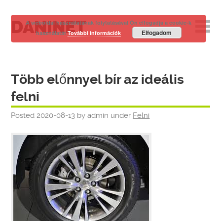
DANINET
A weboldal használatának folytatásával Ön elfogadja a cookie-k
Elfogadom
használatát
További információk
Több előnnyel bír az ideális
felni
Posted
2020-08-13
by
admin
under
Felni