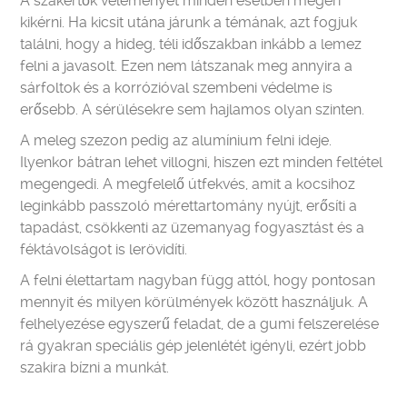
A szakértők véleményét minden esetben megéri
kikérni. Ha kicsit utána járunk a témának, azt fogjuk
találni, hogy a hideg, téli időszakban inkább a lemez
felni a javasolt. Ezen nem látszanak meg annyira a
sárfoltok és a korrózióval szembeni védelme is
erősebb. A sérülésekre sem hajlamos olyan szinten.
A meleg szezon pedig az alumínium felni ideje.
Ilyenkor bátran lehet villogni, hiszen ezt minden feltétel
megengedi. A megfelelő útfekvés, amit a kocsihoz
leginkább passzoló mérettartomány nyújt, erősíti a
tapadást, csökkenti az üzemanyag fogyasztást és a
féktávolságot is lerövidíti.
A felni élettartam nagyban függ attól, hogy pontosan
mennyit és milyen körülmények között használjuk. A
felhelyezése egyszerű feladat, de a gumi felszerelése
rá gyakran speciális gép jelenlétét igényli, ezért jobb
szakira bízni a munkát.